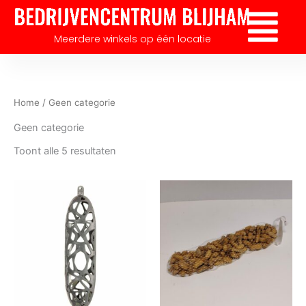
Gesorteerd
Ga
op
Flyout
nieuwste
naar
Menu
Meerdere winkels op één locatie
de
inhoud
Home
/ Geen categorie
Geen categorie
Toont alle 5 resultaten