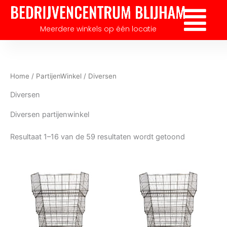
Gesorteerd
Ga
op
Flyout
nieuwste
naar
Menu
Meerdere winkels op één locatie
de
inhoud
Home
/
PartijenWinkel
/ Diversen
Diversen
Diversen partijenwinkel
Resultaat 1–16 van de 59 resultaten wordt getoond