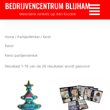
Gesorteerd
Ga
op
Flyout
nieuwste
naar
Menu
Meerdere winkels op één locatie
de
inhoud
Home
/
PartijenWinkel
/ Kerst
Kerst
Kerst partijenwinkel
Resultaat 1–16 van de 26 resultaten wordt getoond