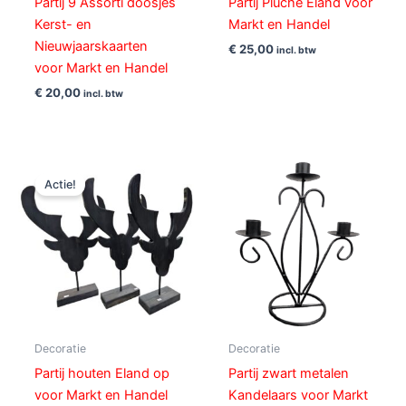
Partij 9 Assorti doosjes
Partij Pluche Eland voor
Kerst- en
Markt en Handel
Nieuwjaarskaarten
€
25,00
incl. btw
voor Markt en Handel
€
20,00
incl. btw
Oorspronkelijke
Huidige
prijs
prijs
Actie!
was:
is:
€ 45,00.
€ 15,00.
Decoratie
Decoratie
Partij houten Eland op
Partij zwart metalen
voor Markt en Handel
Kandelaars voor Markt