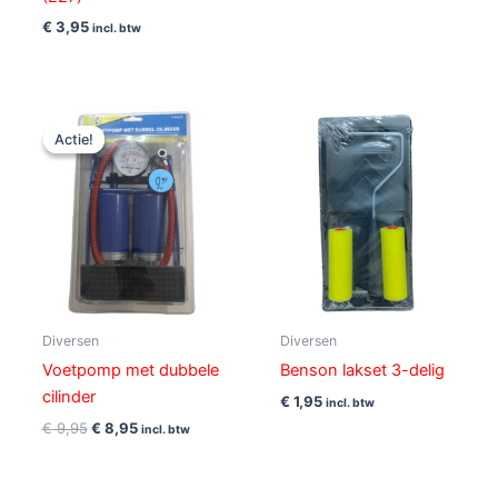
€
3,95
incl. btw
Oorspronkelijke
Huidige
prijs
prijs
Actie!
Actie!
was:
is:
€ 9,95.
€ 8,95.
Diversen
Diversen
Voetpomp met dubbele
Benson lakset 3-delig
cilinder
€
1,95
incl. btw
€
9,95
€
8,95
incl. btw