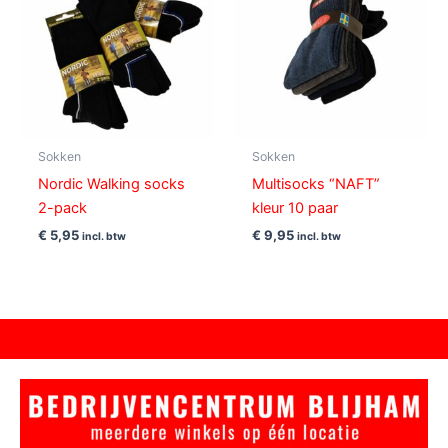
Sokken
Sokken
Nordic Walking socks
Multisocks “NAFT”
2-pack
kleur 10 paar
€
5,95
€
9,95
incl. btw
incl. btw