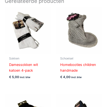
Gerelateerde producten
Sokken
Schoeisel
Damessokken wit
Homebooties children
katoen 4-pack
handmade
€
5,00
€
4,00
incl. btw
incl. btw