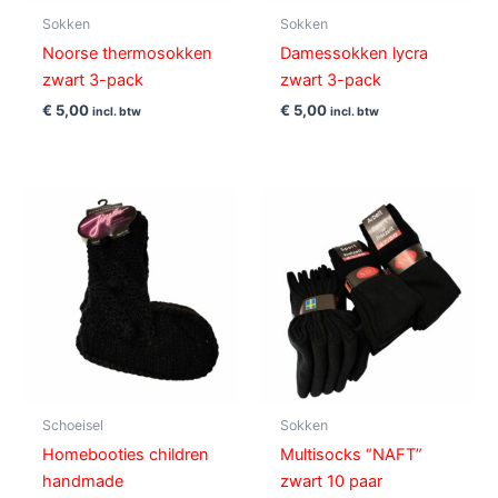
Sokken
Sokken
Noorse thermosokken
Damessokken lycra
zwart 3-pack
zwart 3-pack
€
5,00
€
5,00
incl. btw
incl. btw
Schoeisel
Sokken
Homebooties children
Multisocks “NAFT”
handmade
zwart 10 paar