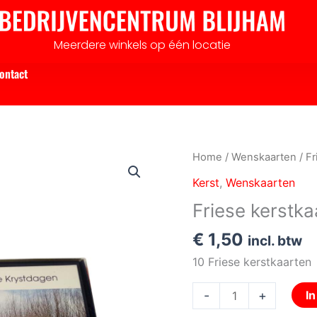
Meerdere winkels op één locatie
ontact
Friese
Home
/
Wenskaarten
/ Fr
kerstkaarten
Kerst
,
Wenskaarten
in
Friese kerstka
foliedoos
aantal
€
1,50
incl. btw
10 Friese kerstkaarten
-
+
I