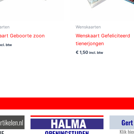
arten
Wenskaarten
aart Geboorte zoon
Wenskaart Gefeliciteerd
tienerjongen
ncl. btw
€
1,50
incl. btw
Gert
Klik hie
OPENINGSTIJDEN
NE