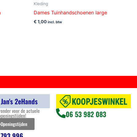
Kleding
n
Dames Tuinhandschoenen large
€
1,00
incl. btw
 Jan's 2eHands
ronder voor de actuele
06 53 982 083
openingstijden!
Openingstijden
 793 996