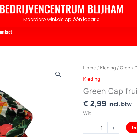
Meerdere winkels op één locatie
ontact
Green
Home
/
Kleding
/ Green C
Cap
Kleding
fruit
Green Cap frui
aantal
€
2,99
incl. btw
Wit
-
+
I