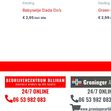
Kleding
Kleding
Babysetje Dada Do’s
Green 
€
2,95
€
2,99
incl. btw
24/7 ONLINE
24/7 ONLI
06 53 982 083
06 53 982 08
www.groningerartik