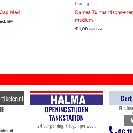
Kleding
Cap blad
Dames Tuinhandschoene
medium
incl. btw
€
1,00
incl. btw
Gert
Klik hie
OPENINGSTIJDEN
NE
TANKSTATION
3
24 uur per dag, 7 dagen per week
elen.nl
06 11