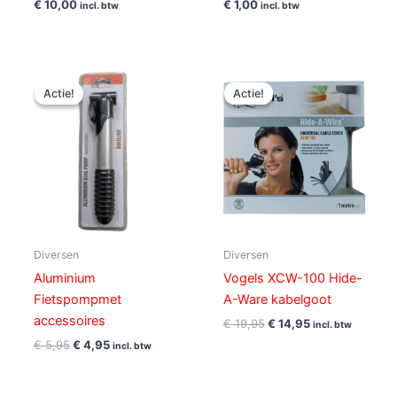
€
10,00
€
1,00
incl. btw
incl. btw
Oorspronkelijke
Huidige
Oorspronkelijke
Huidige
prijs
prijs
prijs
prijs
Actie!
Actie!
Actie!
Actie!
was:
is:
was:
is:
€ 5,95.
€ 4,95.
€ 19,95.
€ 14,95.
Diversen
Diversen
Aluminium
Vogels XCW-100 Hide-
Fietspompmet
A-Ware kabelgoot
accessoires
€
19,95
€
14,95
incl. btw
€
5,95
€
4,95
incl. btw