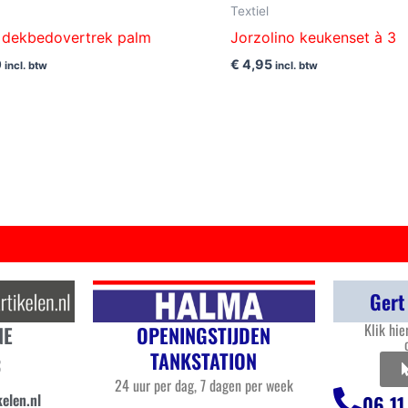
Textiel
 dekbedovertrek palm
Jorzolino keukenset à 3
0
€
4,95
incl. btw
incl. btw
Gert
Klik hie
OPENINGSTIJDEN
NE
TANKSTATION
3
24 uur per dag, 7 dagen per week
elen.nl
06 11