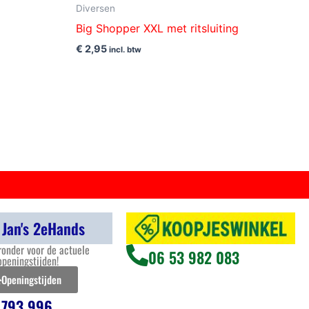
Diversen
Big Shopper XXL met ritsluiting
€
2,95
incl. btw
 Jan's 2eHands
ronder voor de actuele
06 53 982 083
openingstijden!
Openingstijden
 793 996