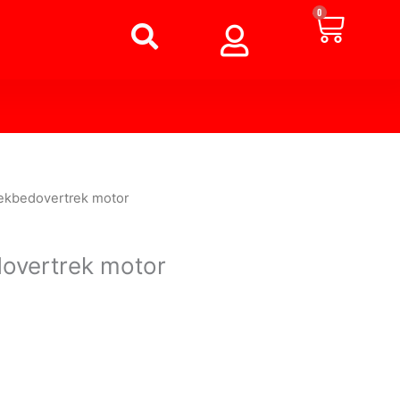
Winke
0
ekbedovertrek motor
overtrek motor