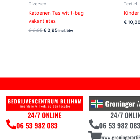
Diversen
Textiel
Katoenen Tas wit t-bag
Kinder
vakantietas
€
10,0
€
3,95
€
2,95
incl. btw
24/7 ONLINE
24/7 ONLI
06 53 982 083
06 53 982 08
www.groningerartik