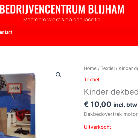
Meerdere winkels op één locatie
ontact
Home
/
Textiel
/ Kinder d
Textiel
Kinder dekbed
€
10,00
incl. btw
Dekbedovertrek motor
Uitverkocht