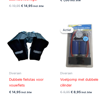
€
1,00
incl. btw
€
19,95
€
14,95
incl. btw
Oorspronkelijke
Huidige
prijs
prijs
Actie!
Actie!
was:
is:
€ 9,95.
€ 8,95.
Diversen
Diversen
Dubbele fietstas voor
Voetpomp met dubbele
vouwfiets
cilinder
€
14,95
€
9,95
€
8,95
incl. btw
incl. btw