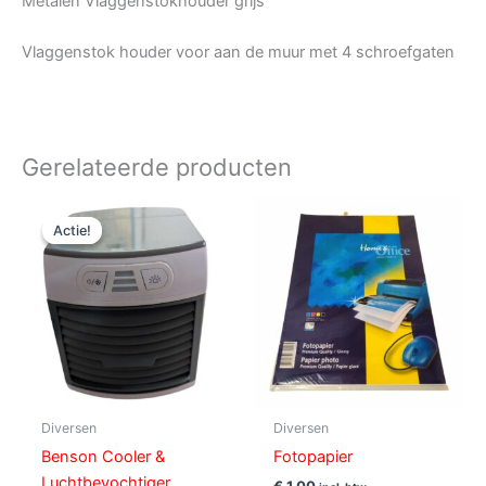
Metalen Vlaggenstokhouder grijs
Vlaggenstok houder voor aan de muur met 4 schroefgaten
Gerelateerde producten
Oorspronkelijke
Huidige
prijs
prijs
Actie!
Actie!
was:
is:
€ 19,95.
€ 14,95.
Diversen
Diversen
Benson Cooler &
Fotopapier
Luchtbevochtiger