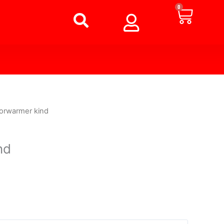
Winke
0
orwarmer kind
nd