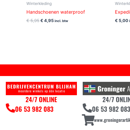
Winterkleding
Winterk
Handschoenen waterproof
Expedi
€
5,95
€
4,95
€
5,00
incl. btw
24/7 ONLINE
24/7 ONLI
06 53 982 083
06 53 982 08
www.groningerartik