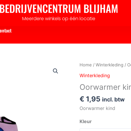
Meerdere winkels op één locatie
ontact
Oorwarmer
Home
/
Winterkleding
/ O
kind
Winterkleding
aantal
Oorwarmer ki
€
1,95
incl. btw
Oorwarmer kind
Kleur