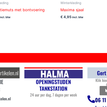
leding
Winterkleding
tiemuts met bontvoering
Maxima sjaal
€
4,95
incl. btw
incl. btw
Gert
Klik hie
OPENINGSTIJDEN
NE
TANKSTATION
3
24 uur per dag, 7 dagen per week
elen.nl
06 11