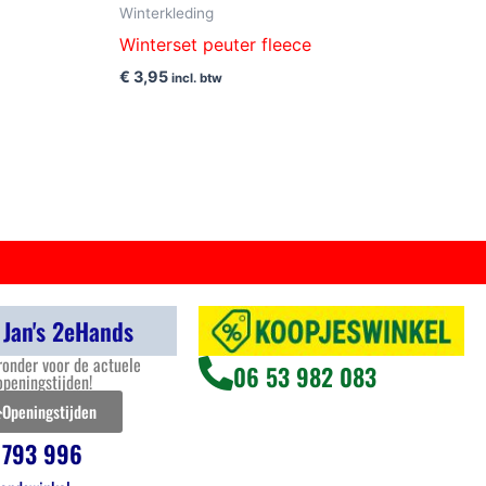
Winterkleding
Winterset peuter fleece
€
3,95
incl. btw
 Jan's 2eHands
ronder voor de actuele
06 53 982 083
openingstijden!
Openingstijden
 793 996