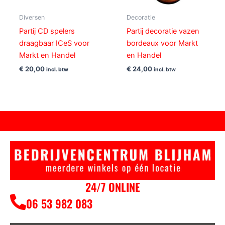
Diversen
Decoratie
Partij CD spelers
Partij decoratie vazen
draagbaar ICeS voor
bordeaux voor Markt
Markt en Handel
en Handel
€
20,00
€
24,00
incl. btw
incl. btw
24/7 ONLINE
06 53 982 083