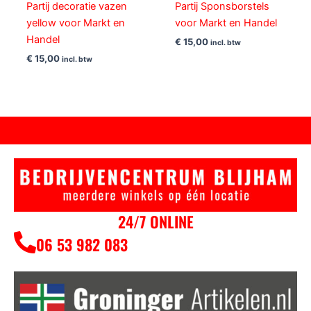
Partij decoratie vazen
Partij Sponsborstels
yellow voor Markt en
voor Markt en Handel
Handel
€
15,00
incl. btw
€
15,00
incl. btw
24/7 ONLINE
06 53 982 083