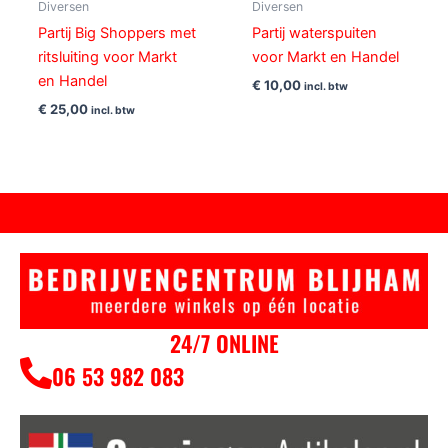
Diversen
Diversen
Partij Big Shoppers met
Partij waterspuiten
ritsluiting voor Markt
voor Markt en Handel
en Handel
€
10,00
incl. btw
€
25,00
incl. btw
24/7 ONLINE
06 53 982 083