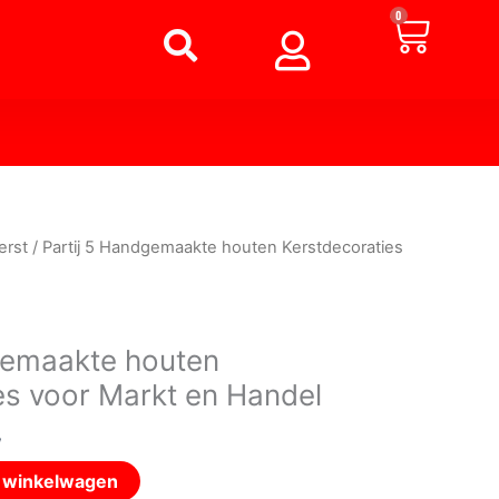
Winke
0
erst
/ Partij 5 Handgemaakte houten Kerstdecoraties
gemaakte houten
es voor Markt en Handel
w
n winkelwagen