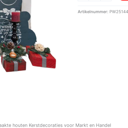
aantal
Artikelnummer:
PW2514
aakte houten Kerstdecoraties voor Markt en Handel