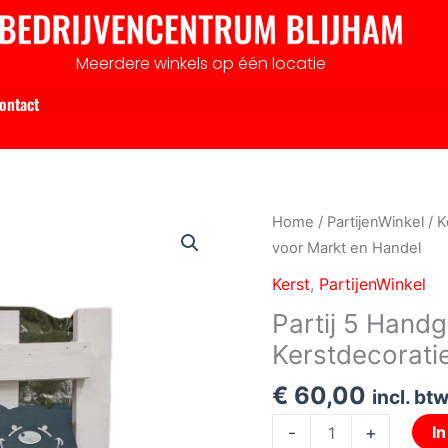
Meerdere winkels op één locatie
ontact
Partij
Home
/
PartijenWinkel
/
K
5
voor Markt en Handel
Handgemaakte
Kerst
,
PartijenWinkel
houten
Partij 5 Hand
Kerstdecoraties
Kerstdecorati
voor
Markt
€
60,00
incl. bt
en
Handel
-
+
I