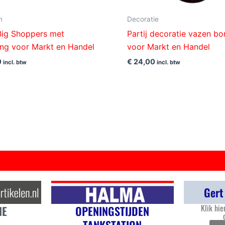
n
Decoratie
 Big Shoppers met
Partij decoratie vazen b
iting voor Markt en Handel
voor Markt en Handel
0
€
24,00
incl. btw
incl. btw
Gert
Klik hie
OPENINGSTIJDEN
NE