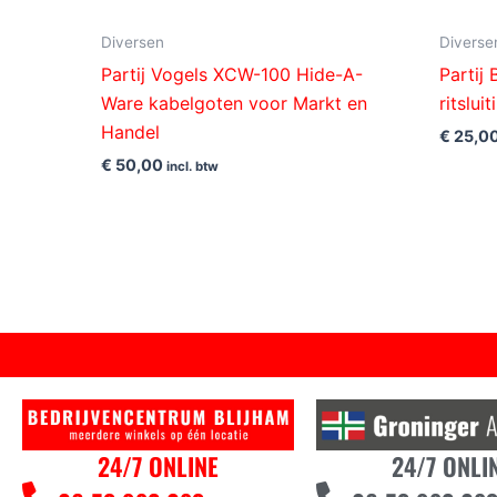
Diversen
Diverse
Partij Vogels XCW-100 Hide-A-
Partij
Ware kabelgoten voor Markt en
ritslu
Handel
€
25,0
€
50,00
incl. btw
24/7 ONLINE
24/7 ONLI