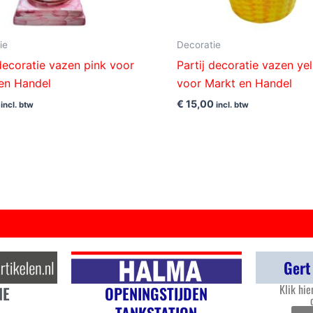
ie
Decoratie
 decoratie vazen pink voor
Partij decoratie vazen ye
en Handel
voor Markt en Handel
€
15,00
incl. btw
incl. btw
Gert
Klik hie
OPENINGSTIJDEN
NE
TANKSTATION