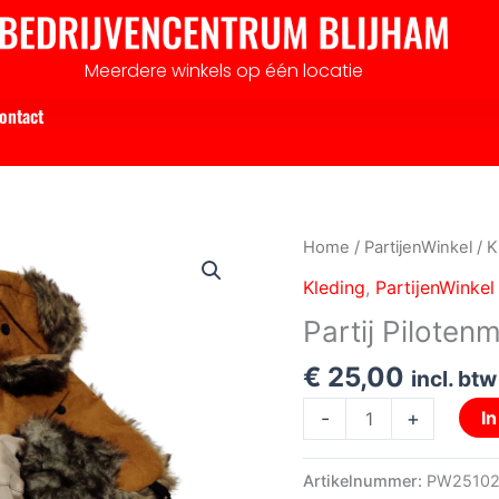
Meerdere winkels op één locatie
ontact
Partij
Home
/
PartijenWinkel
/
K
Pilotenmutsen
Kleding
,
PartijenWinkel
voor
Partij Pilote
Markt
en
€
25,00
incl. btw
Handel
-
+
I
aantal
Artikelnummer:
PW2510