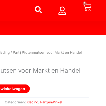
Winke
0
leding
/ Partij Pilotenmutsen voor Markt en Handel
nmutsen voor Markt en Handel
n winkelwagen
2
Categorieën:
Kleding
,
PartijenWinkel