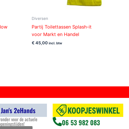
Diversen
llow
Partij Toilettassen Splash-it
voor Markt en Handel
€
45,00
incl. btw
 Jan's 2eHands
ronder voor de actuele
06 53 982 083
openingstijden!