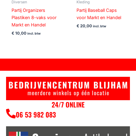
Diversen
Kleding
Partij Organizers
Partij Baseball Caps
Plastiken 8-vaks voor
voor Markt en Handel
Markt en Handel
€
20,00
incl. btw
€
10,00
incl. btw
24/7 ONLINE
06 53 982 083