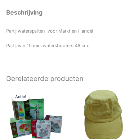
Beschrijving
Partij waterspuiten voor Markt en Handel
Partij van 10 mini watershooters 46 cm.
Gerelateerde producten
Oorspronkelijke
Huidige
prijs
prijs
Actie!
Actie!
was:
is:
€ 40,00.
€ 20,00.