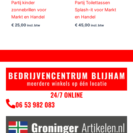
Partij kinder
Partij Toilettassen
zonnebrillen voor
Splash-it voor Markt
Markt en Handel
en Handel
€
25,00
€
45,00
incl. btw
incl. btw
24/7 ONLINE
06 53 982 083