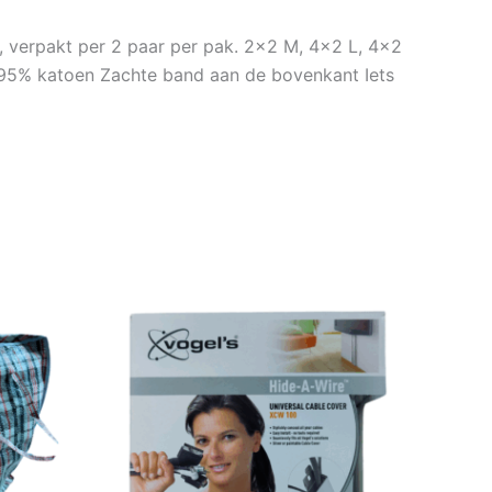
t, verpakt per 2 paar per pak. 2×2 M, 4×2 L, 4×2
 95% katoen Zachte band aan de bovenkant Iets