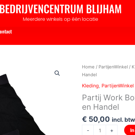
Meerdere winkels op één locatie
ontact
Partij
Home
/
PartijenWinkel
/
K
Work
Handel
Boxershorts
Kleding
,
PartijenWinkel
2-
Partij Work B
pack
en Handel
voor
Markt
€
50,00
incl. btw
en
Handel
-
+
I