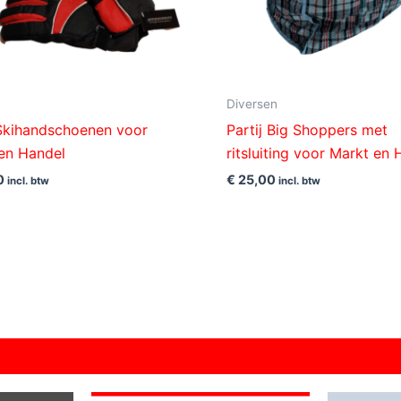
Diversen
 Skihandschoenen voor
Partij Big Shoppers met
en Handel
ritsluiting voor Markt en
0
€
25,00
incl. btw
incl. btw