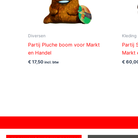
Diversen
Kleding
Partij Pluche boom voor Markt
Partij
en Handel
Markt 
€
17,50
€
60,0
incl. btw