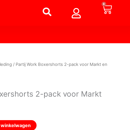
Winke
0
leding
/ Partij Work Boxershorts 2-pack voor Markt en
oxershorts 2-pack voor Markt
n winkelwagen