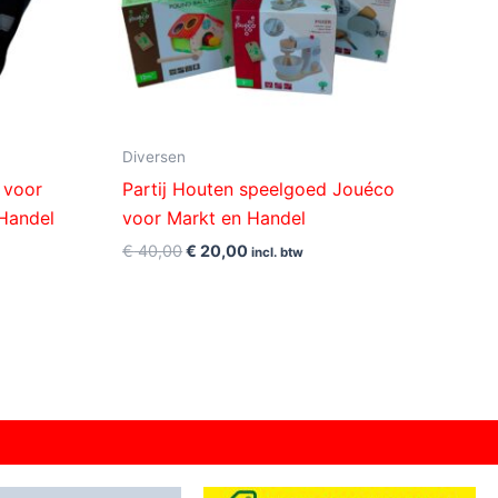
Diversen
n voor
Partij Houten speelgoed Jouéco
 Handel
voor Markt en Handel
€
40,00
€
20,00
incl. btw