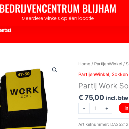
Meerdere winkels op één locatie
ontact
Partij
Home
/
PartijenWinkel
/
S
Work
PartijenWinkel
,
Sokken
Socks
Partij Work S
voor
Markt
€
75,00
incl. btw
en
-
+
I
Handel
aantal
Artikelnummer:
DA25212