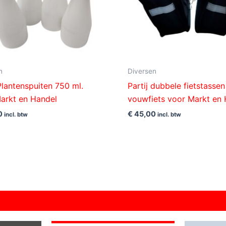
n
Diversen
 Plantenspuiten 750 ml.
Partij dubbele fietstasse
arkt en Handel
vouwfiets voor Markt en
0
€
45,00
incl. btw
incl. btw