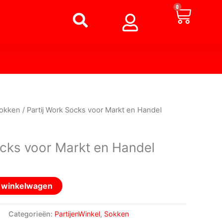
Winke
0
okken
/ Partij Work Socks voor Markt en Handel
ocks voor Markt en Handel
n winkelwagen
Categorieën:
PartijenWinkel
,
Sokken