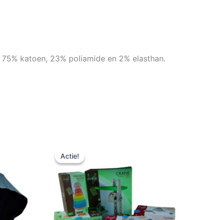
. 75% katoen, 23% poliamide en 2% elasthan.
Oorspronkelijke
Huidige
prijs
prijs
Actie!
Actie!
was:
is:
€ 40,00.
€ 20,00.