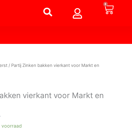
Winke
0
erst
/ Partij Zinken bakken vierkant voor Markt en
bakken vierkant voor Markt en
w
 voorraad