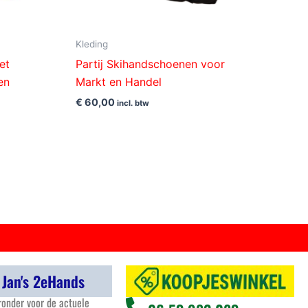
Kleding
et
Partij Skihandschoenen voor
en
Markt en Handel
€
60,00
incl. btw
 Jan's 2eHands
ronder voor de actuele