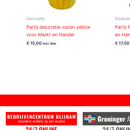
Decoratie
Diverse
Partij decoratie vazen yellow
Partij
voor Markt en Handel
en Han
€
15,00
€
17,50
incl. btw
24/7 ONLINE
24/7 ONLI