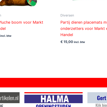
n
Diversen
 Pluche boom voor Markt
Partij dieren placemats m
del
onderzetters voor Markt 
Handel
incl. btw
€
15,00
incl. btw
Gert
Klik hie
OPENINGSTIJDEN
NE