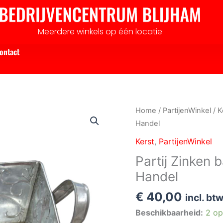
Meerdere winkels op één locatie
ontact
Partij
Home
/
PartijenWinkel
/
K
Zinken
Handel
bakken
Kerst
,
PartijenWinkel
vierkant
Partij Zinken 
voor
Handel
Markt
en
€
40,00
incl. bt
Handel
Beschikbaarheid:
2 op
aantal