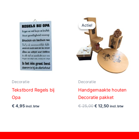
Oorspronkelijke
Huidige
prijs
prijs
Actie!
Actie!
was:
is:
€ 25,00.
€ 12,50.
Decoratie
Decoratie
Tekstbord Regels bij
Handgemaakte houten
Opa
Decoratie pakket
€
4,95
€
25,00
€
12,50
incl. btw
incl. btw