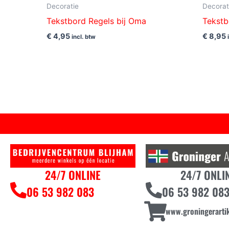
Decoratie
Decorat
Tekstbord Regels bij Oma
Tekstb
€
4,95
€
8,95
incl. btw
24/7 ONLINE
24/7 ONLI
06 53 982 083
06 53 982 08
www.groningerartik