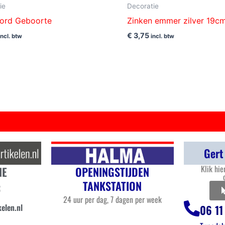
ie
Decoratie
ord Geboorte
Zinken emmer zilver 19cm
€
3,75
incl. btw
incl. btw
Gert
Klik hie
OPENINGSTIJDEN
NE
TANKSTATION
3
24 uur per dag, 7 dagen per week
elen.nl
06 11