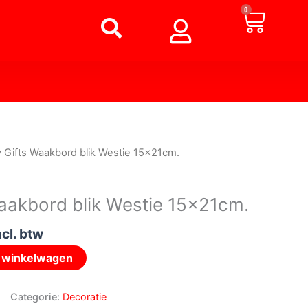
Winke
0
nkelijke
uidige
y Gifts Waakbord blik Westie 15x21cm.
ijs
:
Waakbord blik Westie 15x21cm.
 4,95.
ncl. btw
n winkelwagen
Categorie:
Decoratie