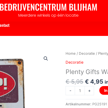
Meerdere winkels op één locatie
ontact
Oorspro
H
Plenty
Home
/
Decoratie
/ Plent
prijs
pr
Gifts
Decoratie
was:
is
Waakbord
Plenty Gifts 
€ 5,95.
€
blik
Westie
€
5,95
€
4,95
i
15x21cm.
-
+
I
aantal
Artikelnummer:
PG25191