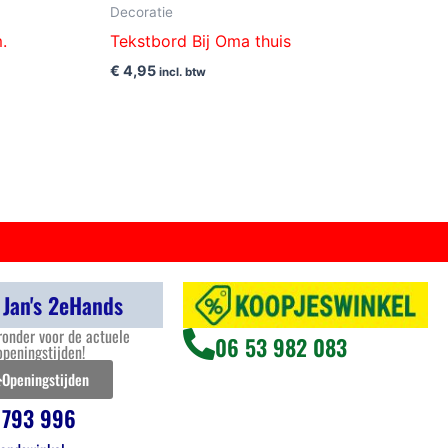
Decoratie
.
Tekstbord Bij Oma thuis
€
4,95
incl. btw
 Jan's 2eHands
ronder voor de actuele
06 53 982 083
openingstijden!
Openingstijden
 793 996