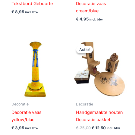
Tekstbord Geboorte
Decoratie vaas
cream/blue
€
8,95
incl. btw
€
4,95
incl. btw
Oorspronkelijke
Huidige
prijs
prijs
Actie!
Actie!
was:
is:
€ 25,00.
€ 12,50.
Decoratie
Decoratie
Decoratie vaas
Handgemaakte houten
yellow/blue
Decoratie pakket
€
3,95
€
25,00
€
12,50
incl. btw
incl. btw