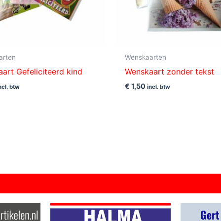
arten
Wenskaarten
art Gefeliciteerd kind
Wenskaart zonder tekst
€
1,50
ncl. btw
incl. btw
Gert