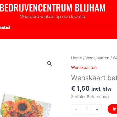
Meerdere winkels op één locatie
ontact
Wenskaart
Home
/
Wenskaarten
/ W
beterschap
Wenskaarten
aantal
Wenskaart be
€
1,50
incl. btw
3 stuks Beterschap
-
+
I