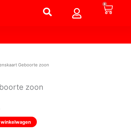
Winke
0
enskaart Geboorte zoon
boorte zoon
n
n winkelwagen