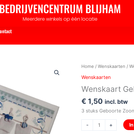
Meerdere winkels op één locatie
ontact
Wenskaart
Home
/
Wenskaarten
/ W
Geboorte
Wenskaarten
zoon
Wenskaart Ge
aantal
€
1,50
incl. btw
3 stuks Geboorte Zoo
-
+
I