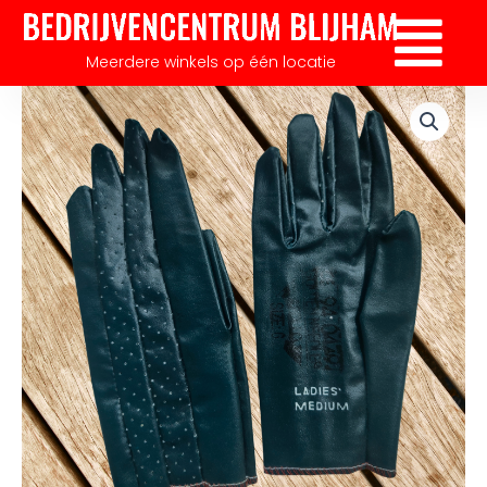
Ga
Flyout
naar
Menu
Meerdere winkels op één locatie
de
inhoud
Dames
Tuinhandschoenen
large
aantal