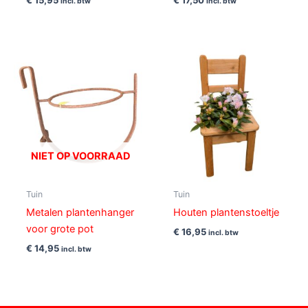
€
15,95
€
17,50
incl. btw
incl. btw
NIET OP VOORRAAD
Tuin
Tuin
Metalen plantenhanger
Houten plantenstoeltje
voor grote pot
€
16,95
incl. btw
€
14,95
incl. btw