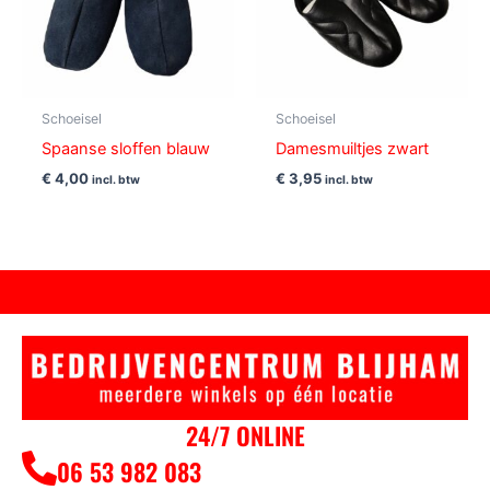
Schoeisel
Schoeisel
Spaanse sloffen blauw
Damesmuiltjes zwart
€
4,00
€
3,95
incl. btw
incl. btw
24/7 ONLINE
06 53 982 083