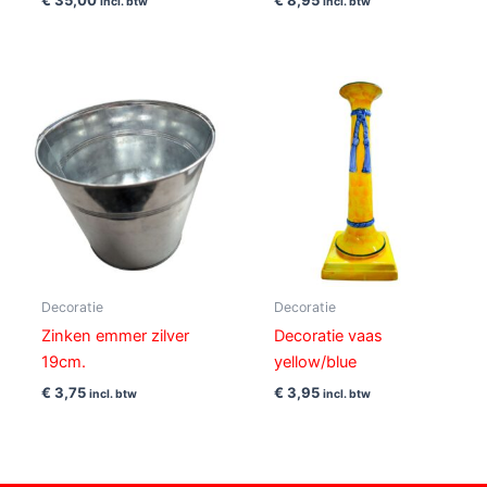
€
35,00
€
8,95
incl. btw
incl. btw
Decoratie
Decoratie
Zinken emmer zilver
Decoratie vaas
19cm.
yellow/blue
€
3,75
€
3,95
incl. btw
incl. btw