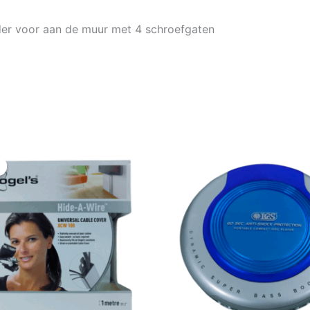
er voor aan de muur met 4 schroefgaten
Oorspronkelijke
Huidige
prijs
prijs
was:
is:
€ 19,95.
€ 14,95.