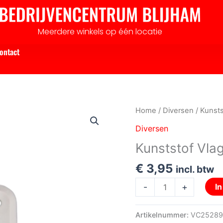
Meerdere winkels op één locatie
ontact
Kunststof
Home
/
Diversen
/ Kunst
Vlaggenstokhouder
Diversen
wit
Kunststof Vla
aantal
€
3,95
incl. btw
-
+
I
Artikelnummer:
VC25289