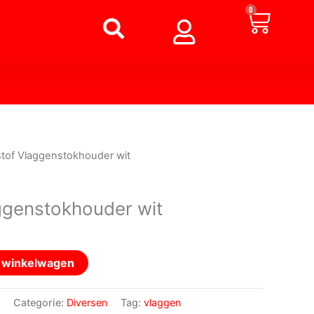
Winke
0
stof Vlaggenstokhouder wit
ggenstokhouder wit
n winkelwagen
Categorie:
Diversen
Tag:
vlaggen