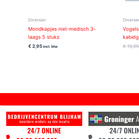
Diversen
Diverse
Mondkapjes niet-medisch 3-
Vogel
laags 5 stuks
kabelg
€
2,95
€
19,9
incl. btw
24/7 ONLINE
24/7 ONLI