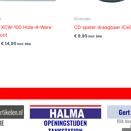
n
Diversen
s XCW-100 Hide-A-Ware
CD speler draagbaar ICe
oot
€
9,95
incl. btw
5
€
14,95
incl. btw
Gert
Klik hie
OPENINGSTIJDEN
NE
TANKSTATION