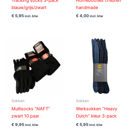
Tracking socks 3-pack
Homebooties children
blauw/grijs/zwart
handmade
€
5,95
€
4,00
incl. btw
incl. btw
Sokken
Sokken
Multisocks “NAFT”
Werksokken “Heavy
zwart 10 paar
Dutch” kleur 3-pack
€
9,95
€
5,95
incl. btw
incl. btw