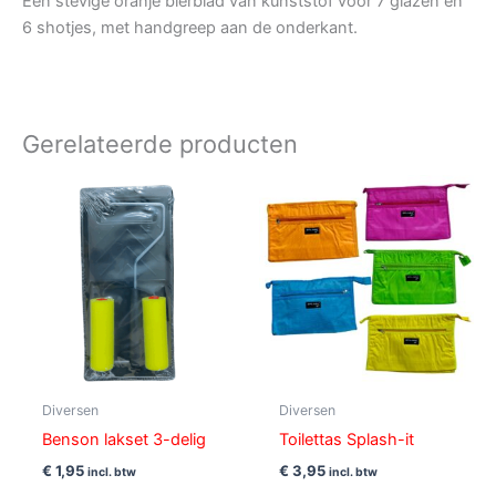
Een stevige oranje bierblad van kunststof voor 7 glazen en
6 shotjes, met handgreep aan de onderkant.
Gerelateerde producten
Diversen
Diversen
Benson lakset 3-delig
Toilettas Splash-it
€
1,95
€
3,95
incl. btw
incl. btw