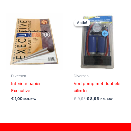
Oorspronkelijke
Huidige
prijs
prijs
Actie!
Actie!
was:
is:
€ 9,95.
€ 8,95.
Diversen
Diversen
Interieur papier
Voetpomp met dubbele
Executive
cilinder
€
1,00
€
9,95
€
8,95
incl. btw
incl. btw