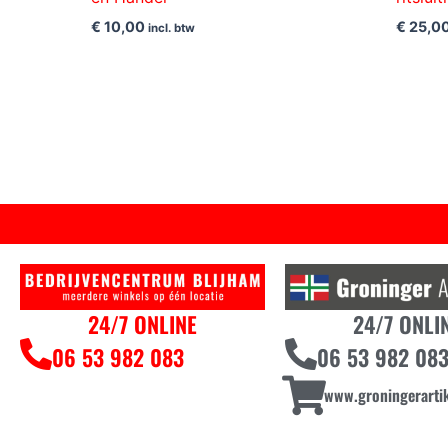
€
10,00
€
25,0
incl. btw
24/7 ONLINE
24/7 ONLI
06 53 982 083
06 53 982 08
www.groningerartik