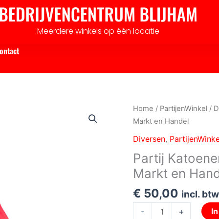
Meerdere winkels op één locatie
ontact
Partij
Home
/
PartijenWinkel
/
D
Katoenen
Markt en Handel
Tassen
Diversen
,
PartijenWinke
rood
Partij Katoen
T-
Markt en Hand
bags
voor
€
50,00
incl. btw
Markt
en
-
+
I