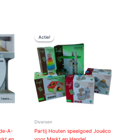
Oorspronkelijke
Huidige
prijs
prijs
Actie!
Actie!
was:
is:
€ 40,00.
€ 20,00.
Diversen
ide-A-
Partij Houten speelgoed Jouéco
rkt en
voor Markt en Handel