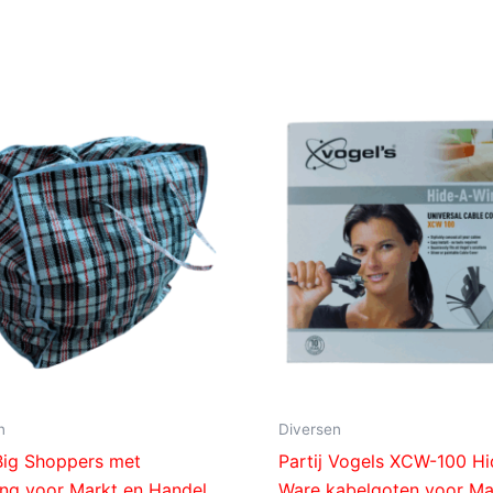
n
Diversen
 Big Shoppers met
Partij Vogels XCW-100 H
iting voor Markt en Handel
Ware kabelgoten voor Ma