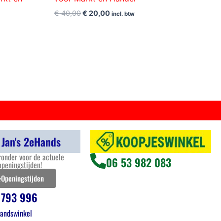
€
40,00
€
20,00
incl. btw
 Jan's 2eHands
ronder voor de actuele
06 53 982 083
openingstijden!
Openingstijden
 793 996
andswinkel