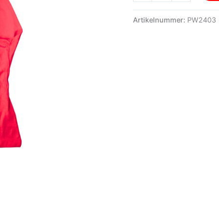
Handel
aantal
Artikelnummer:
PW2403