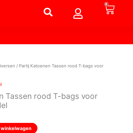
Winke
0
iversen
/ Partij Katoenen Tassen rood T-bags voor
l
en Tassen rood T-bags voor
el
n winkelwagen