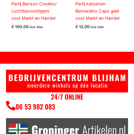
Partij Benson Coolers/
Partij katoenen
Luchtbevochtigers
Bernardino Caps geel
voor Markt en Handel
voor Markt en Handel
€
100,00
€
12,00
incl. btw
incl. btw
24/7 ONLINE
06 53 982 083