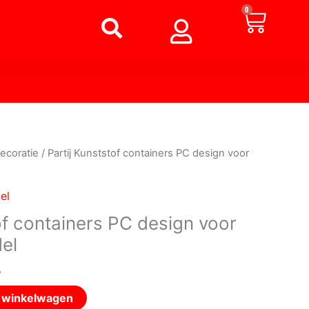
Winke
0
ecoratie
/ Partij Kunststof containers PC design voor
el
of containers PC design voor
el
w
n winkelwagen