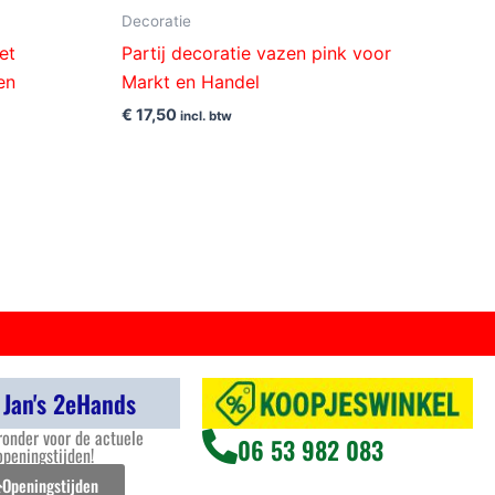
Decoratie
et
Partij decoratie vazen pink voor
en
Markt en Handel
€
17,50
incl. btw
 Jan's 2eHands
ronder voor de actuele
06 53 982 083
openingstijden!
Openingstijden