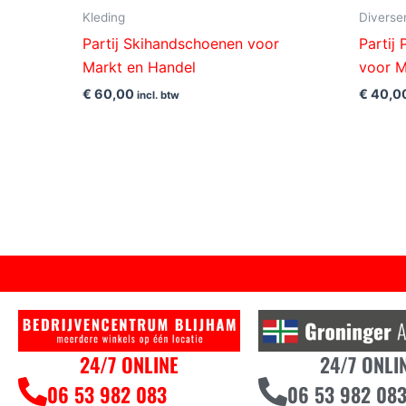
Kleding
Diverse
Partij Skihandschoenen voor
Partij
Markt en Handel
voor M
€
60,00
€
40,0
incl. btw
24/7 ONLINE
24/7 ONLI
06 53 982 083
06 53 982 08