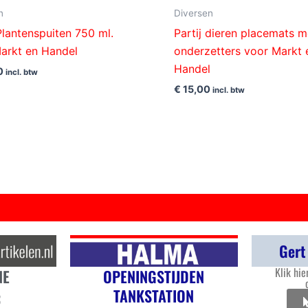
n
Diversen
 Plantenspuiten 750 ml.
Partij dieren placemats m
arkt en Handel
onderzetters voor Markt 
Handel
0
incl. btw
€
15,00
incl. btw
Gert
Klik hie
OPENINGSTIJDEN
NE
TANKSTATION
3