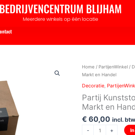
Meerdere winkels op één locatie
ontact
Partij
Home
/
PartijenWinkel
/
D
Kunststof
Markt en Handel
containers
Decoratie
,
PartijenWink
PC
Partij Kunstst
design
Markt en Hand
voor
Markt
€
60,00
incl. bt
en
Handel
-
+
I