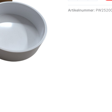
aantal
Artikelnummer:
PW2520