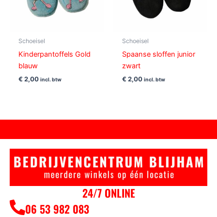
Schoeisel
Schoeisel
Kinderpantoffels Gold
Spaanse sloffen junior
blauw
zwart
€
2,00
€
2,00
incl. btw
incl. btw
24/7 ONLINE
06 53 982 083