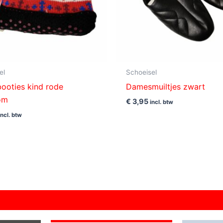
el
Schoeisel
oties kind rode
Damesmuiltjes zwart
om
€
3,95
incl. btw
incl. btw