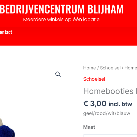
Meerdere winkels op één locatie
ontact
Homebooties
Home
/
Schoeisel
/ Home
kind
Schoeisel
blauwe
Homebooties 
pompom
aantal
€
3,00
incl. btw
geel/rood/wit/blauw
Maat