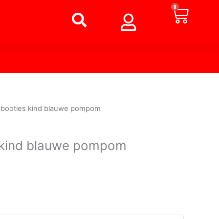
Winke
0
booties kind blauwe pompom
kind blauwe pompom