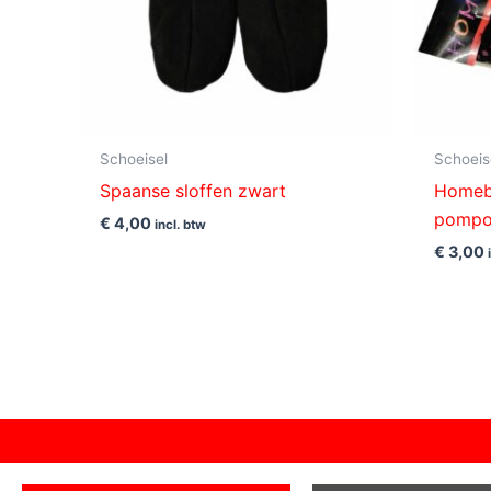
Schoeisel
Schoeis
Spaanse sloffen zwart
Homebo
pomp
€
4,00
incl. btw
€
3,00