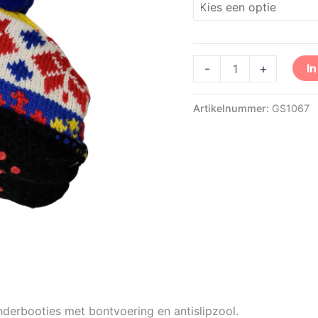
-
+
I
Artikelnummer:
GS1067
derbooties met bontvoering en antislipzool.