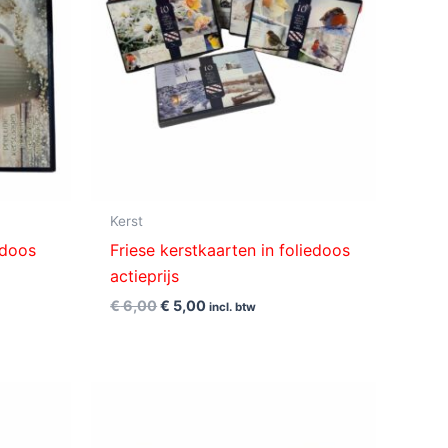
Kerst
edoos
Friese kerstkaarten in foliedoos
actieprijs
€
6,00
€
5,00
incl. btw