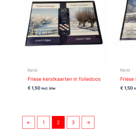
Kerst
Kerst
Friese kerstkaarten in foliedoos
Friese
€
1,50
€
1,50
incl. btw
i
←
1
2
3
→