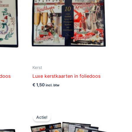
Kerst
edoos
Luxe kerstkaarten in foliedoos
€
1,50
incl. btw
Oorspronkelijke
Huidige
prijs
prijs
Actie!
was:
is:
€ 6,00.
€ 5,00.