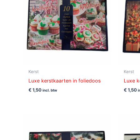
Kerst
Kerst
Luxe kerstkaarten in foliedoos
Luxe k
€
1,50
€
1,50
incl. btw
i